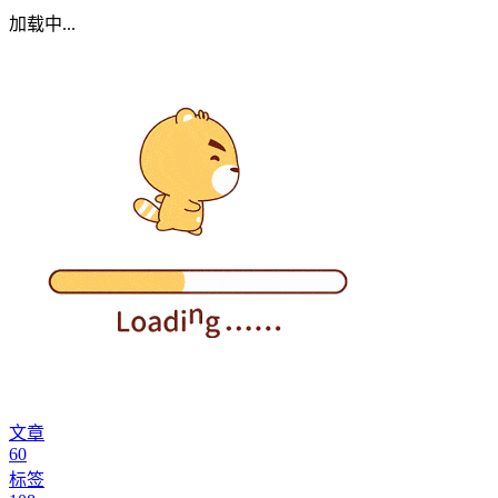
加载中...
文章
60
标签