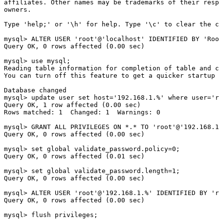
affiliates. Other names may be trademarks of their resp
owners.

Type 
'help;'
 or 
'\h'
for
 help. Type 
'\c'
 to 
clear
 the c
mysql
>
 ALTER USER 
'root'
@
'localhost'
 IDENTIFIED BY 
'Roo
Query OK, 0 rows affected 
(
0.00 sec
)
mysql
>
 use mysql
;
Reading table information 
for
 completion of table and c
You can turn off this feature to get a quicker startup 
Database changed

mysql
>
 update user 
set
 host
=
'192.168.1.%'
 where user
=
'r
Query OK, 1 row affected 
(
0.00 sec
)
Rows matched: 1  Changed: 1  Warnings: 0

mysql
>
 GRANT ALL PRIVILEGES ON *.* TO 
'root'
@
'192.168.1
Query OK, 0 rows affected 
(
0.00 sec
)
mysql
>
set
 global validate_password.policy
=
0
;
Query OK, 0 rows affected 
(
0.01 sec
)
mysql
>
set
 global validate_password.length
=
1
;
Query OK, 0 rows affected 
(
0.00 sec
)
mysql
>
 ALTER USER 
'root'
@
'192.168.1.%'
 IDENTIFIED BY 
'r
Query OK, 0 rows affected 
(
0.00 sec
)
mysql
>
 flush privileges
;