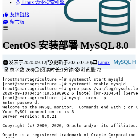
Linux 命令搜索引擎
友情链接
留言板
CentOS 安装部署 MySQL 8.0
发表于
2020-09-12
|
更新于
2025-07-30
|
Linux
|
总字数:
266
|
阅读时长:
1分钟
|
浏览量:
72
[
root@smartagriculture ~
]
# systemctl start mysqld
[
root@smartagriculture ~
]
# systemctl enable mysqld
[
root@smartagriculture ~
]
# grep pass /var/log/mysqld.lo
2020-09-10T04:24:19.519890Z 6 
[
Note
]
[
MY-010454
]
[
Serve
[
root@smartagriculture ~
]
# mysql -uroot -p
Enter password: 

Welcome to the MySQL monitor.  Commands end with 
;
 or \
Your MySQL connection 
id
 is 8

Server version: 8.0.21

Copyright 
(
c
)
 2000, 2020, Oracle and/or its affiliates.
Oracle is a registered trademark of Oracle Corporation 