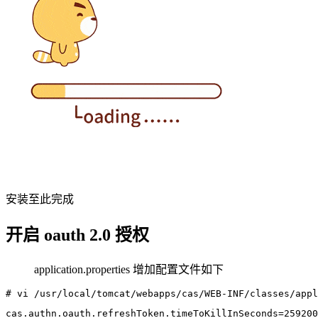
安装至此完成
开启 oauth 2.0 授权
application.properties 增加配置文件如下
# vi /usr/local/tomcat/webapps/cas/WEB-INF/classes/appl
cas.authn.oauth.refreshToken.timeToKillInSeconds
=
259200