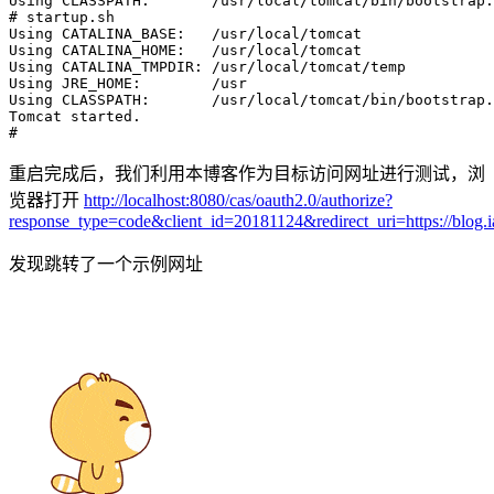
# startup.sh 
Using CATALINA_BASE:   /usr/local/tomcat

Using CATALINA_HOME:   /usr/local/tomcat

Using CATALINA_TMPDIR: /usr/local/tomcat/temp

Using JRE_HOME:        /usr

Using CLASSPATH:       /usr/local/tomcat/bin/bootstrap.
# 
重启完成后，我们利用本博客作为目标访问网址进行测试，浏
览器打开
http://localhost:8080/cas/oauth2.0/authorize?
response_type=code&client_id=20181124&redirect_uri=https://blog.i
发现跳转了一个示例网址