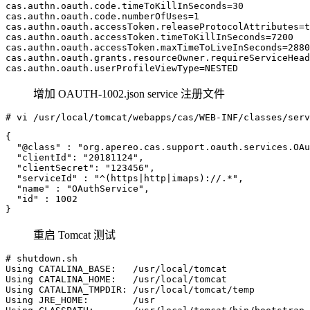
cas.authn.oauth.code.timeToKillInSeconds
=
30
cas.authn.oauth.code.numberOfUses
=
1
cas.authn.oauth.accessToken.releaseProtocolAttributes
=
t
cas.authn.oauth.accessToken.timeToKillInSeconds
=
7200
cas.authn.oauth.accessToken.maxTimeToLiveInSeconds
=
2880
cas.authn.oauth.grants.resourceOwner.requireServiceHead
cas.authn.oauth.userProfileViewType
=
NESTED
增加 OAUTH-1002.json service 注册文件
# vi /usr/local/tomcat/webapps/cas/WEB-INF/classes/serv
  "@class"
:
"org.apereo.cas.support.oauth.services.OAu
  "clientId"
:
"20181124",
  "clientSecret"
:
"123456",
  "serviceId"
:
"^(https|http|imaps)://.*",
  "name"
:
"OAuthService",
  "id"
:
1002
重启 Tomcat 测试
# shutdown.sh                   
Using CATALINA_BASE:   /usr/local/tomcat

Using CATALINA_HOME:   /usr/local/tomcat

Using CATALINA_TMPDIR: /usr/local/tomcat/temp

Using JRE_HOME:        /usr
