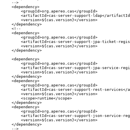
    -->

    <dependency>

        <groupId>org.apereo.cas</groupId>

        <artifactId>cas-server-support-ldap</artifactId
        <version>${cas.version}</version>

    </dependency>

    <!--

    <dependency>

        <groupId>org.apereo.cas</groupId>

        <artifactId>cas-server-support-jpa-ticket-regis
        <version>${cas.version}</version>

    </dependency>

    <dependency>

        <groupId>org.apereo.cas</groupId>

        <artifactId>cas-server-support-jpa-service-regi
        <version>${cas.version}</version>

    </dependency>

    <dependency>

        <groupId>org.apereo.cas</groupId>

        <artifactId>cas-server-support-rest-services</a
        <version>${cas.version}</version>

        <scope>runtime</scope>

    </dependency>

    <dependency>

        <groupId>org.apereo.cas</groupId>

        <artifactId>cas-server-support-json-service-reg
        <version>${cas.version}</version>

    </dependency>

    -->
