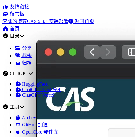
友情链接
留言板
套陆的博客
CAS 5.3.4 安装部署
返回首页
首页
目录
分类
标签
归档
ChatGPT
HuggingFace
ChatGPT Next Web
ChatGPT Vercel
工具
Archey
GitHub 加速
OpenCore 部件库