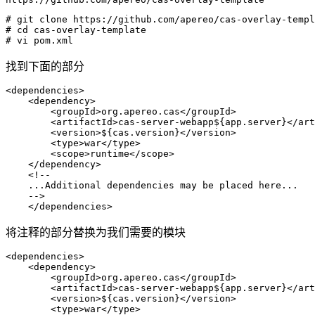
# git clone https://github.com/apereo/cas-overlay-templ
# cd cas-overlay-template
# vi pom.xml
找到下面的部分
<dependencies>

    <dependency>

        <groupId>org.apereo.cas</groupId>

        <artifactId>cas-server-webapp${app.server}</art
        <version>${cas.version}</version>

        <type>war</type>

        <scope>runtime</scope>

    </dependency>

    ...Additional
dependencies may be placed here...
    -->

将注释的部分替换为我们需要的模块
<dependencies>

    <dependency>

        <groupId>org.apereo.cas</groupId>

        <artifactId>cas-server-webapp${app.server}</art
        <version>${cas.version}</version>

        <type>war</type>
