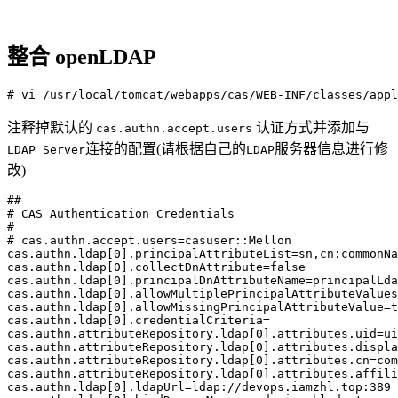
整合 openLDAP
# vi /usr/local/tomcat/webapps/cas/WEB-INF/classes/appl
注释掉默认的
认证方式并添加与
cas.authn.accept.users
连接的配置(请根据自己的
服务器信息进行修
LDAP Server
LDAP
改)
##
# CAS Authentication Credentials
#
# cas.authn.accept.users=casuser::Mellon
cas.authn.ldap[0].principalAttributeList
=
sn,cn:commonNa
cas.authn.ldap[0].collectDnAttribute
=
false
cas.authn.ldap[0].principalDnAttributeName
=
principalLda
cas.authn.ldap[0].allowMultiplePrincipalAttributeValues
cas.authn.ldap[0].allowMissingPrincipalAttributeValue
=
t
cas.authn.ldap[0].credentialCriteria
=
cas.authn.attributeRepository.ldap[0].attributes.uid
=
ui
cas.authn.attributeRepository.ldap[0].attributes.displa
cas.authn.attributeRepository.ldap[0].attributes.cn
=
com
cas.authn.attributeRepository.ldap[0].attributes.affili
cas.authn.ldap[0].ldapUrl
=
ldap://devops.iamzhl.top:389