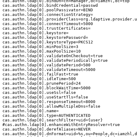
cas.authn.ldap[0].bindDn
=
cn=Manager,dc=iamzhl,dc=top
cas.authn.ldap[0].bindCredential
=
passwd
cas.authn.ldap[0].poolPassivator
=
BIND
cas.authn.ldap[0].connectionStrategy
=
cas.authn.ldap[0].providerClass
=
org.ldaptive.provider.u
cas.authn.ldap[0].connectTimeout
=
5000
cas.authn.ldap[0].trustCertificates
=
cas.authn.ldap[0].keystore
=
cas.authn.ldap[0].keystorePassword
=
cas.authn.ldap[0].keystoreType
=
PKCS12
cas.authn.ldap[0].minPoolSize
=
3
cas.authn.ldap[0].maxPoolSize
=
10
cas.authn.ldap[0].validateOnCheckout
=
true
cas.authn.ldap[0].validatePeriodically
=
true
cas.authn.ldap[0].validatePeriod
=
500
cas.authn.ldap[0].validateTimeout
=
5000
cas.authn.ldap[0].failFast
=
true
cas.authn.ldap[0].idleTime
=
500
cas.authn.ldap[0].prunePeriod
=
24
cas.authn.ldap[0].blockWaitTime
=
5000
cas.authn.ldap[0].useSsl
=
false
cas.authn.ldap[0].useStartTls
=
false
cas.authn.ldap[0].responseTimeout
=
8000
cas.authn.ldap[0].allowMultipleDns
=
false
cas.authn.ldap[0].name
=
cas.authn.ldap[0].type
=
AUTHENTICATED
cas.authn.ldap[0].searchFilter
=
uid={user}
#cas.authn.ldap[0].enhanceWithEntryResolver=true
cas.authn.ldap[0].derefAliases
=
NEVER
cas.authn.ldap[0].dnFormat
=
uid=%s,ou=People,dc=iamzhl,d