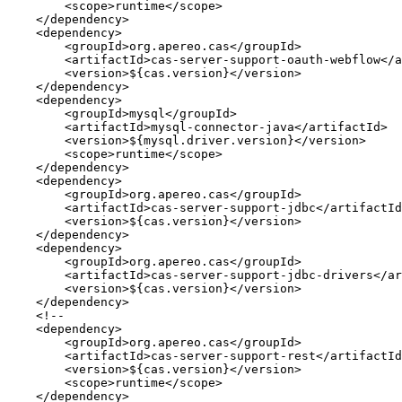
        <scope>runtime</scope>

    </dependency>

    <dependency>

        <groupId>org.apereo.cas</groupId>

        <artifactId>cas-server-support-oauth-webflow</a
        <version>${cas.version}</version>

    </dependency>

    <dependency>

        <groupId>mysql</groupId>

        <artifactId>mysql-connector-java</artifactId>

        <version>${mysql.driver.version}</version>

        <scope>runtime</scope>

    </dependency>

    <dependency>

        <groupId>org.apereo.cas</groupId>

        <artifactId>cas-server-support-jdbc</artifactId
        <version>${cas.version}</version>

    </dependency>

    <dependency>

        <groupId>org.apereo.cas</groupId>

        <artifactId>cas-server-support-jdbc-drivers</ar
        <version>${cas.version}</version>

    </dependency>

    <!--

    <dependency>

        <groupId>org.apereo.cas</groupId>

        <artifactId>cas-server-support-rest</artifactId
        <version>${cas.version}</version>

        <scope>runtime</scope>

    </dependency>
