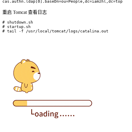
cas.authn.ldap[0].baseDn
=
ou=People,dc=iamzhl,dc=top
重启 Tomcat 查看日志
# shutdown.sh
# startup.sh
# tail -f /usr/local/tomcat/logs/catalina.out