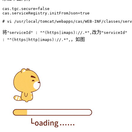
cas.tgc.secure
=
false
cas.serviceRegistry.initFromJson
=
true
# vi /usr/local/tomcat/webapps/cas/WEB-INF/classes/serv
将
改为
"serviceId" : "^(https|imaps)://.*",
"serviceId"
，如图
: "^(https|http|imaps)://.*",