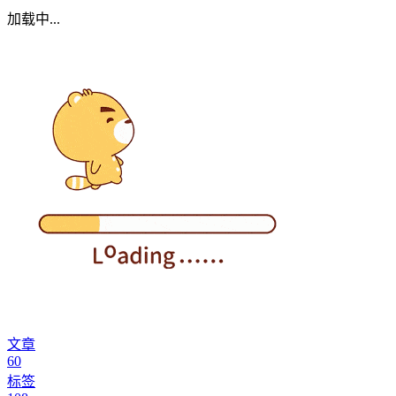
加载中...
文章
60
标签