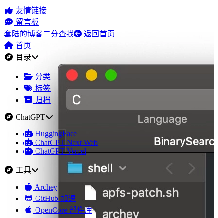
友情链接
留言板
套陆的博客
二分查找
返回首页
首页
目录
分类
标签
归档
ChatGPT
HuggingFace
ChatGPT Next Web
ChatGPT Vercel
工具
Archey
GitHub 加速
OpenCore 部件库