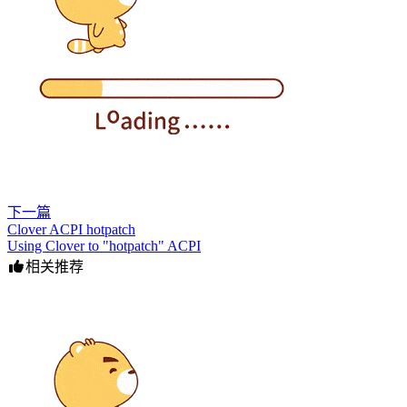
下一篇
Clover ACPI hotpatch
Using Clover to "hotpatch" ACPI
相关推荐