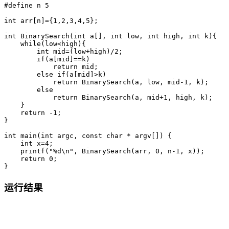
#
define
 n 5
int
 arr
[
n
]
=
{
1
,
2
,
3
,
4
,
5
}
;
int
BinarySearch
(
int
 a
[
]
,
int
 low
,
int
 high
,
int
 k
)
{
while
(
low
<
high
)
{
int
 mid
=
(
low
+
high
)
/
2
;
if
(
a
[
mid
]
==
k
)
return
 mid
;
else
if
(
a
[
mid
]
>
k
)
return
BinarySearch
(
a
,
 low
,
 mid
-1
,
 k
)
;
else
return
BinarySearch
(
a
,
 mid
+
1
,
 high
,
 k
)
;
}
return
-
1
;
}
int
main
(
int
 argc
,
const
char
*
 argv
[
]
)
{
int
 x
=
4
;
printf
(
"%d\n"
,
BinarySearch
(
arr
,
0
,
 n
-1
,
 x
)
)
;
return
0
;
}
运行结果