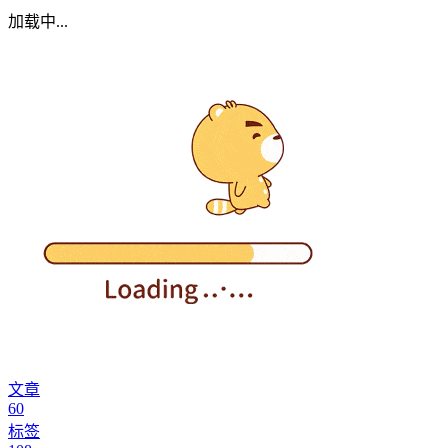
加载中...
文章
60
标签