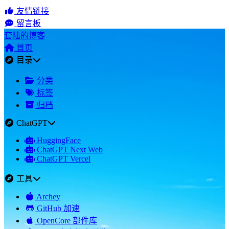
友情链接
留言板
套陆的博客
首页
目录
分类
标签
归档
ChatGPT
HuggingFace
ChatGPT Next Web
ChatGPT Vercel
工具
Archey
GitHub 加速
OpenCore 部件库