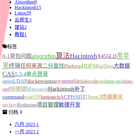
Algorithm
9
Hackintosh
15
Linux
29
云原生
3
建站
2
教程
1
标签
算法
Hacintosh
黑苹
algorithm
0-1背包问题
X455LD
果
终端
任何来源
二分查找
Hadoop
HDFS
BigData
大数据
CAS
5.3.4
单点登录
systemd
openLDAP
docker
centos
dmidecode
sed
gnu-sed
xnu-
Mac
Hackintosh
sed
快捷键
patch
补丁
macOS
command
hotpatch
ACPI
SSDT
iTerm2
终端美化
archey
Redmine
项目管理
敏捷开发
归档
六月 2023
1
一月 2023
2