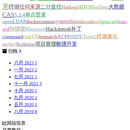
果
终端
任何来源
二分查找
Hadoop
HDFS
BigData
大数据
CAS
5.3.4
单点登录
systemd
openLDAP
docker
centos
dmidecode
sed
gnu-sed
xnu-
Mac
Hackintosh
sed
快捷键
patch
补丁
macOS
command
hotpatch
ACPI
SSDT
iTerm2
终端美化
archey
Redmine
项目管理
敏捷开发
归档
六月 2023
1
一月 2023
2
七月 2022
1
十一月 2021
3
十月 2020
1
九月 2020
2
五月 2020
2
八月 2019
8
网站信息