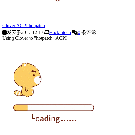
Clover ACPI hotpatch
发表于
2017-12-17
|
Hackintosh
|
0
条评论
Using Clover to "hotpatch" ACPI