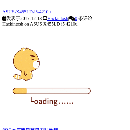
ASUS-X455LD-i5-4210u
发表于
2017-12-13
|
Hackintosh
|
0
条评论
Hackintosh on ASUS X455LD i5 4210u