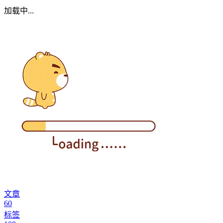
加载中...
文章
60
标签