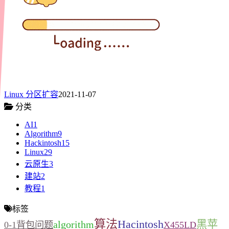
Linux 分区扩容
2021-11-07
分类
AI
1
Algorithm
9
Hackintosh
15
Linux
29
云原生
3
建站
2
教程
1
标签
算法
Hacintosh
黑苹
algorithm
0-1背包问题
X455LD