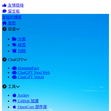
友情链接
留言板
套陆的博客
首页
目录
分类
标签
归档
ChatGPT
HuggingFace
ChatGPT Next Web
ChatGPT Vercel
工具
Archey
GitHub 加速
OpenCore 部件库