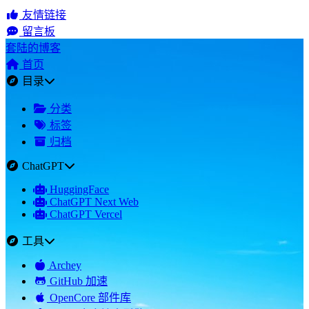
友情链接
留言板
套陆的博客
首页
目录
分类
标签
归档
ChatGPT
HuggingFace
ChatGPT Next Web
ChatGPT Vercel
工具
Archey
GitHub 加速
OpenCore 部件库