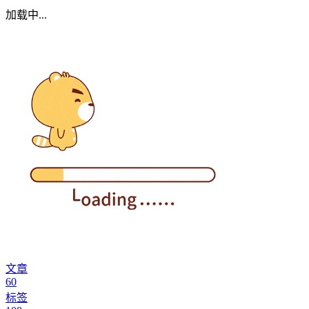
加载中...
文章
60
标签