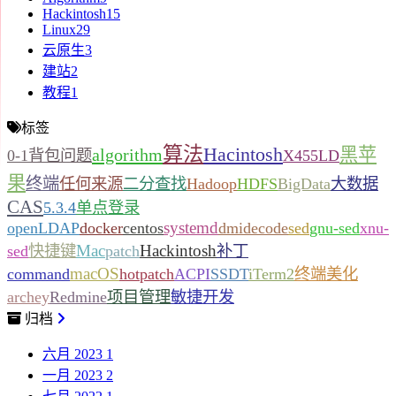
Hackintosh
15
Linux
29
云原生
3
建站
2
教程
1
标签
算法
Hacintosh
黑苹
algorithm
0-1背包问题
X455LD
果
终端
任何来源
二分查找
Hadoop
HDFS
BigData
大数据
CAS
5.3.4
单点登录
systemd
openLDAP
docker
centos
dmidecode
sed
gnu-sed
xnu-
Mac
Hackintosh
sed
快捷键
patch
补丁
macOS
command
hotpatch
ACPI
SSDT
iTerm2
终端美化
archey
Redmine
项目管理
敏捷开发
归档
六月 2023
1
一月 2023
2