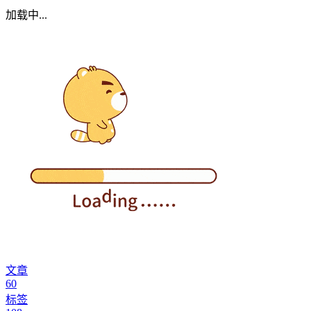
加载中...
文章
60
标签