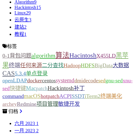
Algorithm
9
Hackintosh
15
Linux
29
云原生
3
建站
2
教程
1
标签
算法
Hacintosh
黑苹
algorithm
0-1背包问题
X455LD
果
终端
任何来源
二分查找
Hadoop
HDFS
BigData
大数据
CAS
5.3.4
单点登录
systemd
openLDAP
docker
centos
dmidecode
sed
gnu-sed
xnu-
Mac
Hackintosh
sed
快捷键
patch
补丁
macOS
command
hotpatch
ACPI
SSDT
iTerm2
终端美化
archey
Redmine
项目管理
敏捷开发
归档
六月 2023
1
一月 2023
2