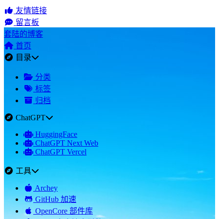
友情链接
留言板
套陆的博客
首页
目录
分类
标签
归档
ChatGPT
HuggingFace
ChatGPT Next Web
ChatGPT Vercel
工具
Archey
GitHub 加速
OpenCore 部件库