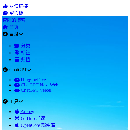
友情链接
留言板
套陆的博客
首页
目录
分类
标签
归档
ChatGPT
HuggingFace
ChatGPT Next Web
ChatGPT Vercel
工具
Archey
GitHub 加速
OpenCore 部件库