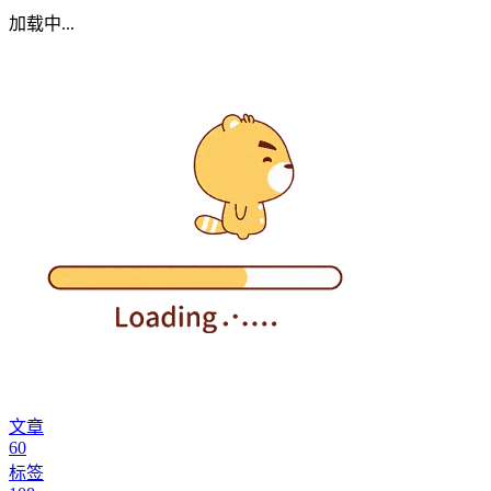
加载中...
文章
60
标签