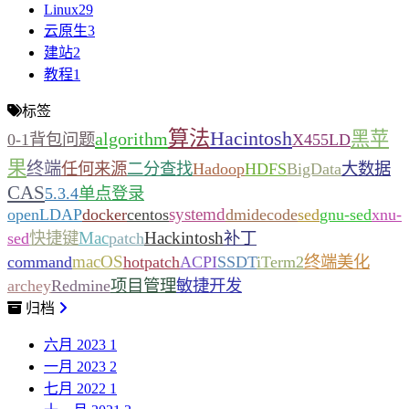
Linux
29
云原生
3
建站
2
教程
1
标签
算法
Hacintosh
黑苹
algorithm
0-1背包问题
X455LD
果
终端
任何来源
二分查找
Hadoop
HDFS
BigData
大数据
CAS
5.3.4
单点登录
systemd
openLDAP
docker
centos
dmidecode
sed
gnu-sed
xnu-
Mac
Hackintosh
sed
快捷键
patch
补丁
macOS
command
hotpatch
ACPI
SSDT
iTerm2
终端美化
archey
Redmine
项目管理
敏捷开发
归档
六月 2023
1
一月 2023
2
七月 2022
1