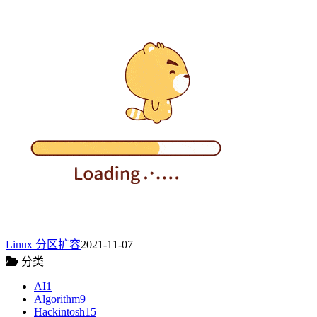
Linux 分区扩容
2021-11-07
分类
AI
1
Algorithm
9
Hackintosh
15