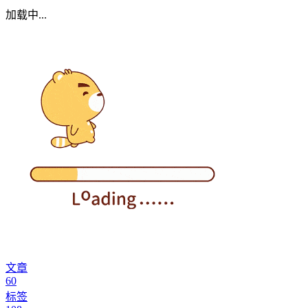
加载中...
文章
60
标签