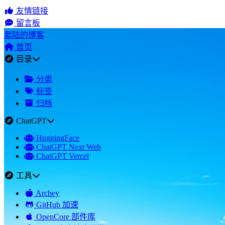
友情链接
留言板
套陆的博客
首页
目录
分类
标签
归档
ChatGPT
HuggingFace
ChatGPT Next Web
ChatGPT Vercel
工具
Archey
GitHub 加速
OpenCore 部件库